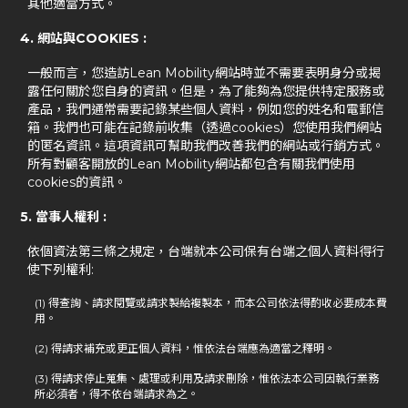
其他適當方式。
4. 網站與COOKIES :
一般而言，您造訪Lean Mobility網站時並不需要表明身分或揭
露任何關於您自身的資訊。但是，為了能夠為您提供特定服務或
產品，我們通常需要記錄某些個人資料，例如您的姓名和電郵信
箱。我們也可能在記錄前收集（透過cookies）您使用我們網站
的匿名資訊。這項資訊可幫助我們改善我們的網站或行銷方式。
所有對顧客開放的Lean Mobility網站都包含有關我們使用
cookies的資訊。
5. 當事人權利 :
依個資法第三條之規定，台端就本公司保有台端之個人資料得行
使下列權利:
(1) 得查詢、請求閱覽或請求製給複製本，而本公司依法得酌收必要成本費
用。
(2) 得請求補充或更正個人資料，惟依法台端應為適當之釋明。
(3) 得請求停止蒐集、處理或利用及請求刪除，惟依法本公司因執行業務
所必須者，得不依台端請求為之。